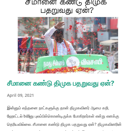
விரிசலை ஏற்படுத்திய சம்பவமாக சொல்லப்பட்டு வருகிறது. இதை ஒரு
குற்றச்சாட்டு என்று சொல்வதை விட, ஒரு அப்பட்டமான, அபாண்டமான
பொய் என்றே சொல்லலாம். அந்த காலத்தையும், அந்த காலத்தில்
மலையகத் தமிழர்களுக்கு எதிராக கொண்டு வரப்பட்ட சட்டங்கள்,
அதன் தாக்கங்கள், அதற்கு ஆதரவு தெரிவித்தோர், எதிர்ப்பு
தெரிவித்தோர், என்று எல்லா செய்திகளையும், வரலாறுகளையும்
ஆதாரங்களுடன் நாங்கள் மீளாய்வு செய்ய வேண்டிய தேவை
இருக்கிறது. மலையகத் தமிழர்களின் குடியுரிமை பறிப்பு தொடர்பான
விடயத்தில் ஈழத்தமிழர் பிரதிநிதியாக இருந்...
சீமானை கண்டு திமுக பதறுவது ஏன்?
April 09, 2021
இன்னும் எத்தனை நாட்களுக்கு தான் திமுகவினர் ஆமை கறி,
ஹோட்டல் billனு புலம்பிக்கொண்டிருக்க போகிறார்கள் என்று எனக்கு
தெரியவில்லை. சீமானை கண்டு திமுக பதறுவது ஏன்? திமுகவினரின்