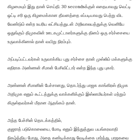
கிழமையும் இது தான் செய்தி. 30 secondsக்குள் எதையாவது வெட்டி
ஒட்டி சரி ஒரு கிழமைக்கான தீவனத்தை எப்படியாவது பெற்று விட
வேண்டும் என்ற உயரிய லட்சியத்துடன் அறிவாலயத்துக்கு வெளியே
ஒதுங்கும் திமுகவின் ஊடகமுட்டாளர்களுக்கு தினம் ஒரு சர்ச்சையை
உருவாக்கினால் தான் வயிறு நிரம்பும்.
அப்படிப்பட்டவர்கள் உருவாக்கிய புது சர்ச்சை தான் முஸ்லிம் மக்களுக்கு
எதிராக அண்ணன் சீமான் பேசிவிட்டார் என்ற இந்த புது புகார்.
அண்ணன் சீமானின் பேச்சானது, தொடர்ந்து பாஜக காங்கிரஸ் திமுக
அதிமுக எனும் கூட்டத்துக்கு வாக்களிக்கும் இஸ்லாமியர்கள் மற்றும்
கிருஸ்தவர்கள் மீதான ஆதங்கம் தான்.
அந்த பேச்சின் தொடக்கத்தில்,
குஜராத் படுகொலையை, மோடி எனும் இந்துத்துவ பயங்கரவாதி
நிகழ்த்திய போது, அதை கண்டிக்காது வேடிக்கை பார்த்து, பாஜகவை