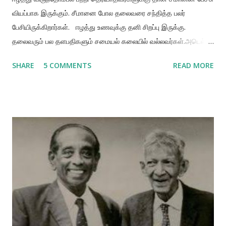
வியப்பாக இருக்கும். சீமானை போல தலைவரை சந்தித்த பலர்
பேசியிருக்கிறார்கள். ஈழத்து உணவுக்கு தனி சிறப்பு இருக்கு.
தலைவரும் பல தளபதிகளும் சமையல் கலையில் வல்லவர்கள்.அடெல்
பாலசிங்கம் கூட நிறைய இடங்களில் தளபதிகள் இணைந்து சமைப்பதை
SHARE
5 COMMENTS
READ MORE
பற்றியும், தலைவரின் சமையல் திறமையை பற்றியும் பேசியிருக்கிறார்கள்.
அடெல் பாலசிங்கம் இறைச்சி சாப்பிட மாட்டா, தலைவருக்கு சைவ
உணவுகள் மட்டுமே சாப்பிடுபவர்களை கண்டால் வியப்பாக இருக்குமாம்.
அடெல் பாலசிங்கத்தின் 'என் பார்வையில் பிரபாகரன்' கட்டுரையில்
இருந்து சில பகுதிகள் 👇 இது அடெல் பால்சிங்கமும்
சொல்லியிருக்கிறார், அண்ணன் திருமாவும் சொல்லியிருக்கிறார்.
அண்ணன் திருமா பேசும் காணொளி இணைப்பு copy & paste the
following link on your browser for video
https://twitter.com/mrpaluvets/status/1201838877746417
664?s=19 எங்கள் வீட்டில் எல்லா ஆண்களும் சமைப்பார்கள். ஈழத்து
வாழ்வியல் தனித்துவங்களில் சமையலுக்கு ஒரு முக்கியமான இடம்
இருக்கு. சீமான் சொல்வ...