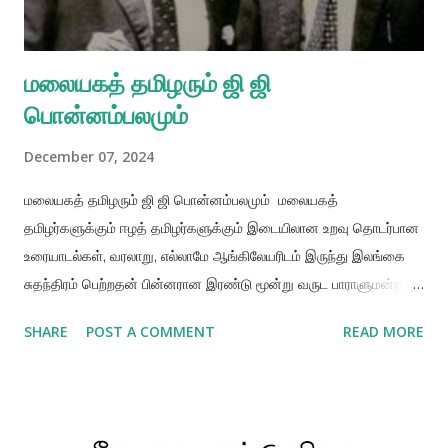
மலையகத் தமிழரும் ஜி ஜி
பொன்னம்பலமும்
December 07, 2024
மலையகத் தமிழரும் ஜி ஜி பொன்னம்பலமும் மலையகத்
தமிழர்களுக்கும் ஈழத் தமிழர்களுக்கும் இடையிலான உறவு தொடர்பான
உரையாடல்கள், வரலாறு, எல்லாமே ஆங்கிலேயரிடம் இருந்து இலங்கை
சுதந்திரம் பெற்றதன் பின்னரான இரண்டு மூன்று வருட பாராளுமன்ற
நடவடிக்கைகளை மையப்படுத்தியே இருக்கின்றது. ஜி ஜி
SHARE
POST A COMMENT
READ MORE
பொன்னம்பலம் மலையகத் தமிழர்களின் குடியுரிமை பறிப்புக்கு
ஆதரவாக செயல்பட்டார் என்ற குற்றச்சாட்டு, பன்னெடுங்காலமாக,
மலையகத் தமிழர்களுக்கும், ஈழத் தமிழர்களுக்கும் இடையிலான
அரசியல் உறவை மாற்றியமைத்த, அல்லது அந்த உறவில் தாக்கத்தை,